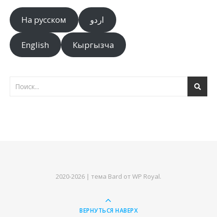
На русском
اردو
English
Кыргызча
2020-2026 |
тема Bard от
WP Royal
.
ВЕРНУТЬСЯ НАВЕРХ