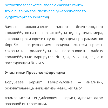
bezvozmezdnoe-otchuzhdenie-passazhirskikh-
trollejbusov-v-gosudarstvennuyu-sobstvennost-
kyrgyzskoj-respubliki.html
)
Замена экологически чистых безуглеродных
троллейбусов на газовые автобусы недопустимая мера,
которая противоречит существующим программам по
борьбе с загрязнением воздуха. Жители просят
сохранить троллейбусы и восстановить работу
троллейбусных маршрутов № 3, 4, 6, 7, 10, 11, а в
последующем № 2 и 5.
Участники Пресс-конференции
Борубаева Бермет Темиркуловна — аналитик,
основательница инициативы #Бишкек Смог
Азимов Ислам Тендибекович — юрист, адвокат «Дом
правовой интервенции»