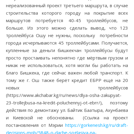
нереализованный проект третьего маршрута, в случае
строительства которого городу на покрытие всех
маршрутов потребуется 40-45 троллейбусов, не
больше. Из этого можно сделать вывод, что 123
троллейбуса Ошу не нужны, поскольку потребности
города исчерпываются 45 троллейбусами. Получается,
купленные за деньги бишкекчан троллейбусы будут
просто простаивать непонятно где мёртвым грузом и
никак не использоваться, хотя могли бы работать на
благо Бишкека, где сейчас важен любой транспорт. К
тому же г. Ош также берёт кредит ЕБРР ещё на 20
новых троллейбусов
(https://www.akchabar.kg/ru/news/dlya-osha-zakupyat-
23-trollejbusa-na-kredit-poluchennyj-ot-ebrr/), поэтому
действия по демонтажу ул. Байтик Баатыра, Ахунбаева
и Киевской не обоснованы. (Ссылка на проект
постановления от Мэрии
https://gorkenesh.kg/ru/draft-
decisions-mob/5848-o-dache-soglasiya-na-