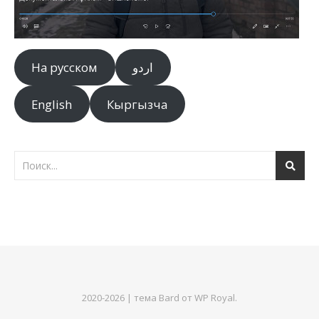
На русском
اردو
English
Кыргызча
2020-2026 |
тема Bard от
WP Royal
.