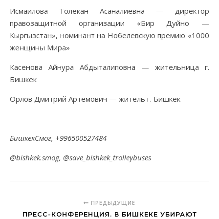
Исмаилова Толекан Асаналиевна — директор
правозащитной организации «Бир Дуйно —
Кыргызстан», номинант на Нобелевскую премию «1000
женщины Мира»
Касенова Айнура Абдыталиповна — жительница г.
Бишкек
Орлов Дмитрий Артемович — житель г. Бишкек
БишкекСмог, +996500527484
@bishkek.smog, @save_bishkek_trolleybuses
ПРЕДЫДУЩИЕ
ПРЕСС-КОНФЕРЕНЦИЯ. В БИШКЕКЕ УБИРАЮТ