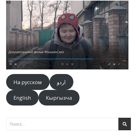
На русском
اردو
English
Кыргызча