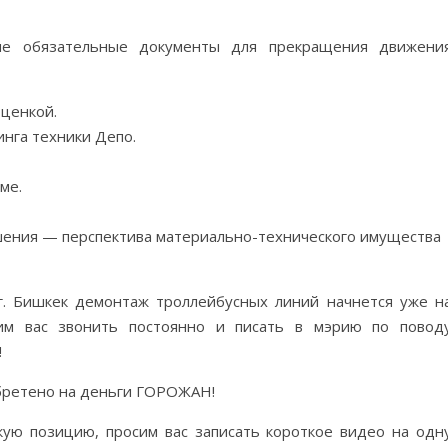
ые обязательные документы для прекращения движени
оценкой.
нга техники Депо.
еме.
шения — перспектива материально-технического имущества
. Бишкек демонтаж троллейбусных линий начнется уже н
им вас звонить постоянно и писать в мэрию по повод
!
бретено на деньги ГОРОЖАН!
кую позицию, просим вас записать короткое видео на одн