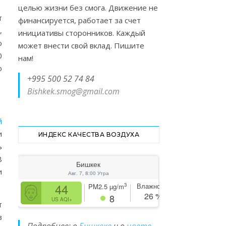
целью жизни без смога. Движение не
т
финансируется, работает за счет
,
инициативы сторонников. Каждый
о
может внести свой вклад. Пишите
0
нам!
ю
+995 500 52 74 84
Bishkek.smog@gmail.com
й
и
ИНДЕКС КАЧЕСТВА ВОЗДУХА
ь
8
Бишкек
и
Авг. 7, 8:00 Утра
44
Влажность
3
PM2.5
µg/m
26
%
8
US AQI+
т
в