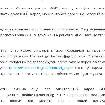
ателю необходимо указать ФИО, адрес, телефон и сво
зывать домашний адрес, можно любой адрес, на который в
ендации в раздел «Сообщение» и отправить. Отправленны
регистрированы и в течение 14 рабочих дней вам долже
 эту почту нужно отправлять свои пожелания по проект
нном обсуждении
bishkek.gorkenesh@gmail.com
. Отправит
ном обсуждении по троллейбусам также можно через систем
ук:
https://portal.tunduk.kg/site/introd_page
. Это могут сделат
истрированные пользователи. Но обязательно нужно указат
копии письма ещё раз электронный адрес БГ
 г. Бишкек
bishkek@meria.kg
. Чтобы проверять реакци
овета просим вас указать нас в копии письм