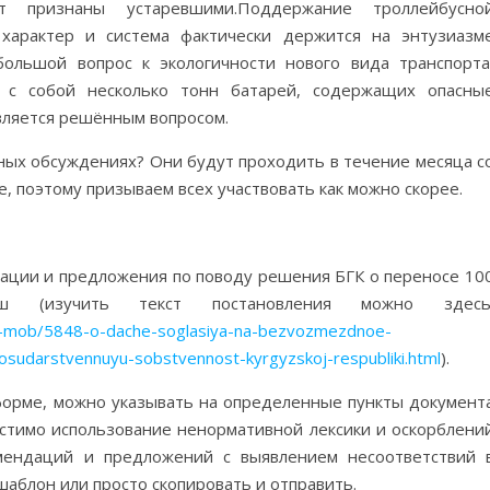
 признаны устаревшими.Поддержание троллейбусно
характер и система фактически держится на энтузиазм
большой вопрос к экологичности нового вида транспорта
ь с собой несколько тонн батарей, содержащих опасны
является решённым вопросом.
ных обсуждениях? Они будут проходить в течение месяца с
, поэтому призываем всех участвовать как можно скорее.
ации и предложения по поводу решения БГК о переносе 10
 (изучить текст постановления можно здесь
ns-mob/5848-o-dache-soglasiya-na-bezvozmezdnoe-
gosudarstvennuyu-sobstvennost-kyrgyzskoj-respubliki.html
).
орме, можно указывать на определенные пункты документ
устимо использование ненормативной лексики и оскорблени
омендаций и предложений с выявлением несоответствий 
шаблон или просто скопировать и отправить.