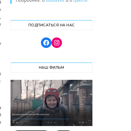
Подробнее: о
Бишкеке
и о
цвете
й
е
,
е
ПОДПИСАТЬСЯ НА НАС
о
НАШ ФИЛЬМ
0
:
а
й
в