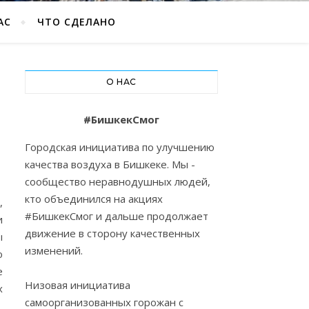
АС
ЧТО СДЕЛАНО
О НАС
Я
#БишкекСмог
Городская инициатива по улучшению
качества воздуха в Бишкеке. Мы -
сообщество неравнодушных людей,
кто объединился на акциях
,
#БишкекСмог и дальше продолжает
и
движение в сторону качественных
ы
изменений.
о
е
Низовая инициатива
х
самоорганизованных горожан с