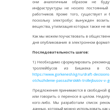
они аналогичным образом не будут
инфраструктуры не носило постоянный 
работников. Кроме того, существует и 
поскольку электробус вынужден возит
вещества, утилизация которых также не 
Как мы можем поучаствовать в обществен
дня опубликования в электронном формате
Последовательность шагов:
1) Необходимо сформулировать рекоменд
троллейбусов из Бишкека в Ош
https://www.gorkenesh.kg/ru/draft-decisio
otchuzhdenie-passazhirskikh-trollejbusov-v-
Предложения принимаются в свободной ф
или говорить о переносе в целом. Недоп
кого-либо. Мы разработали список рек
данных, который можно использовать как 