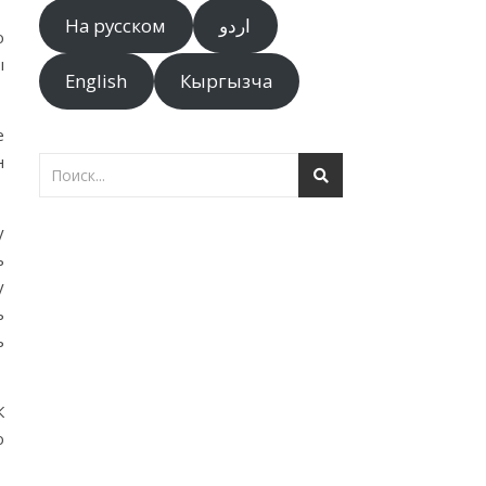
На русском
اردو
ю
ы
English
Кыргызча
е
н
у
ь
у
ь
ь
К
ю
а