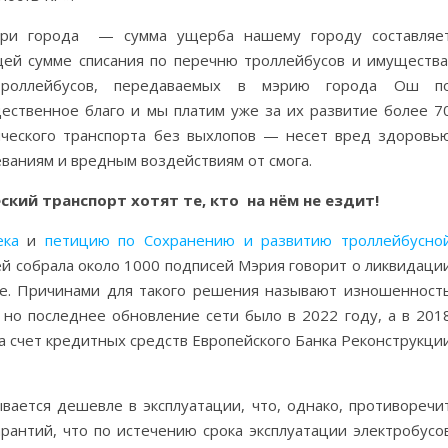
тери города — сумма ущерба нашему городу составляе
щей сумме списания по перечню троллейбусов и имущества
 троллейбусов, передаваемых в мэрию города Ош п
ественное благо и мы платим уже за их развитие более 7
ического транспорта без выхлопов — несет вред здоровь
еваниям и вредным воздействиям от смога.
ский транспорт хотят те, кто на нём не ездит!
ека
и
петицию по Сохранению и развитию троллейбусно
ней собрала около 1000 подписей Мэрия говорит о ликвидаци
е. Причинами для такого решения называют изношенност
 но последнее обновление сети было в 2022 году, а в 201
а счет кредитных средств Европейского Банка Реконструкци
вается дешевле в эксплуатации, что, однако, противоречи
рантий, что по истечению срока эксплуатации электробусо