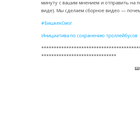
минуту с вашим мнением и отправить на 
виде). Мы сделаем сборное видео — почем
#БишкекСмог
Инициатива по сохранению троллейбусов
***************************************
******************************
Ш