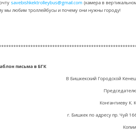
почту
savebishkektrolleybus@gmail.com
(камера в вертикально
у мы любим троллейбусы и почему они нужны городу!
********************************************************
аблон письма в БГК
В Бишкекский Городской Кене
Председател
Конгантиеву К. К
г. Бишкек по адресу пр. Чуй 16
Копии